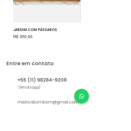
JARDIM COM PÁSSAROS
RAPOSINHA
Preço
Preço
R$ 350,00
R$ 550,00
Entre em contato
+55 (11) 98284-9208
(Whatsapp)
mixiricabombom@gmail.com