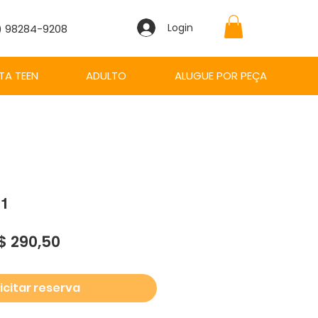
Login
1) 98284-9208
TA TEEN
ADULTO
ALUGUE POR PEÇA
 1
reço
Preço
$ 290,50
ormal
promocional
icitar reserva