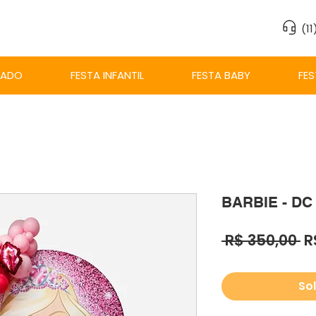
(1
ZADO
FESTA INFANTIL
FESTA BABY
FES
BARBIE - DC
P
 R$ 350,00 
R
n
Sol