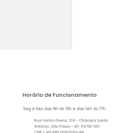
RAPOSINHA
Preço
R$ 550,00
Horário de Funcionamento
Seg à Sex das 9h às 13h e das 14h às 17h
Rua Verbo Divino, 314 - Chácara Santo
Antônio, São Paulo - SP, 04719-001
CNPJ: 45 895 509/0001-88