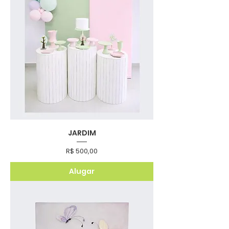
JARDIM
Preço
R$ 500,00
Alugar