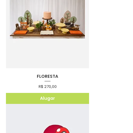
FLORESTA
Preço
R$ 270,00
Alugar