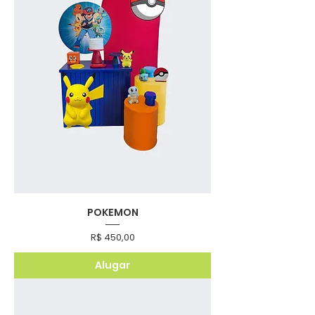
POKEMON
Preço
R$ 450,00
Alugar