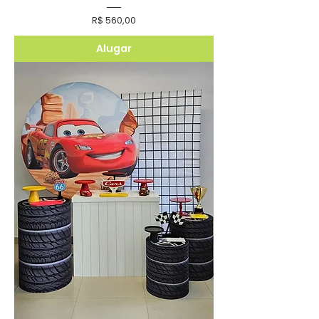
Preço
R$ 560,00
Alugar