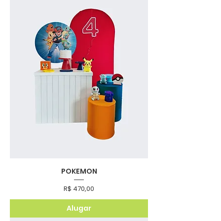
POKEMON
Preço
R$ 470,00
Alugar