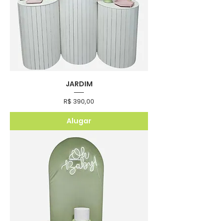
JARDIM
Preço
R$ 390,00
Alugar