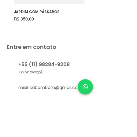
JARDIM COM PÁSSAROS
RAPOSINHA
Preço
Preço
R$ 350,00
R$ 550,00
Entre em contato
+55 (11) 98284-9208
(Whatsapp)
mixiricabombom@gmail.com