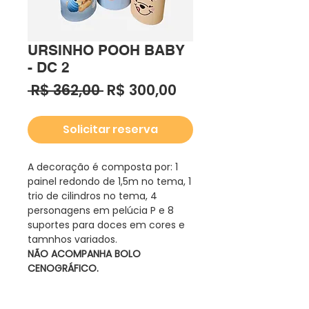
URSINHO POOH BABY
- DC 2
Preço
Preço
 R$ 362,00 
R$ 300,00
normal
promocional
Solicitar reserva
A decoração é composta por: 1
painel redondo de 1,5m no tema, 1
trio de cilindros no tema, 4
personagens em pelúcia P e 8
suportes para doces em cores e
tamnhos variados.
NÃO ACOMPANHA BOLO
CENOGRÁFICO.