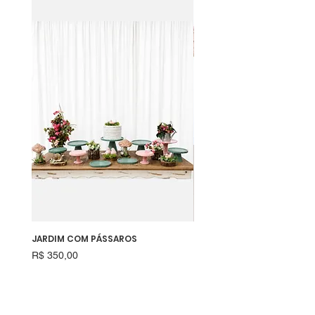
JARDIM COM PÁSSAROS
RAPOSINHA
Preço
Preço
R$ 350,00
R$ 550,00