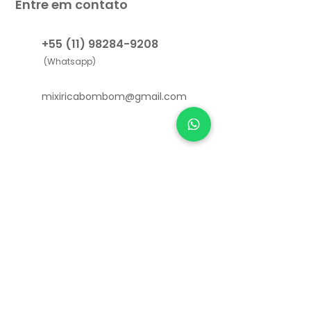
Entre em contato
+55 (11) 98284-9208
(Whatsapp)
mixiricabombom@gmail.com
Links Úteis
Como funciona
Sobre nós
Depoimentos