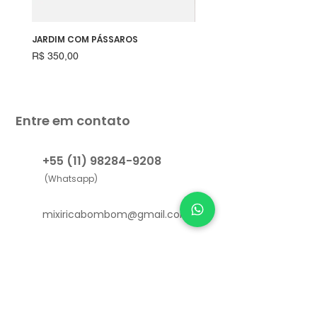
JARDIM COM PÁSSAROS
RAPOSINHA
Preço
Preço
R$ 350,00
R$ 550,00
Entre em contato
+55 (11) 98284-9208
(Whatsapp)
mixiricabombom@gmail.com