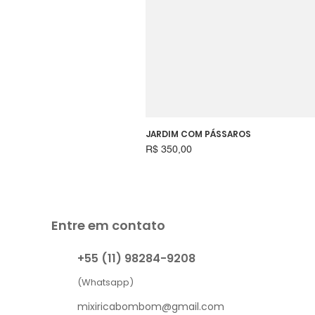
JARDIM COM PÁSSAROS
Preço
R$ 350,00
Entre em contato
+55 (11) 98284-9208
(Whatsapp)
mixiricabombom@gmail.com