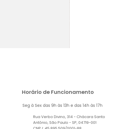
RAPOSINHA
Preço
R$ 550,00
Horário de Funcionamento
Seg à Sex das 9h às 13h e das 14h às 17h
Rua Verbo Divino, 314 - Chácara Santo
Antônio, São Paulo - SP, 04719-001
CNPJ: 45 895 509/0001-88