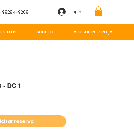
Login
1) 98284-9208
TA TEEN
ADULTO
ALUGUE POR PEÇA
- DC 1
eço
icitar reserva