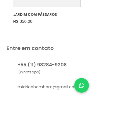
JARDIM COM PÁSSAROS
RAPOSINHA
Preço
Preço
R$ 350,00
R$ 550,00
Entre em contato
+55 (11) 98284-9208
(Whatsapp)
mixiricabombom@gmail.com