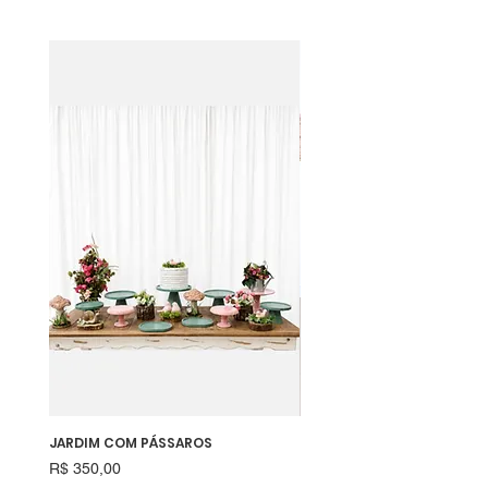
JARDIM COM PÁSSAROS
RAPOSINHA
Preço
Preço
R$ 350,00
R$ 550,00