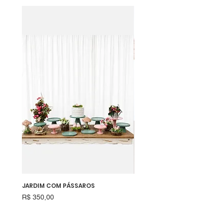
JARDIM COM PÁSSAROS
RAPOSINHA
Preço
Preço
R$ 350,00
R$ 550,00