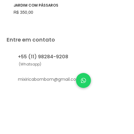
JARDIM COM PÁSSAROS
RAPOSINHA
Preço
Preço
R$ 350,00
R$ 550,00
Entre em contato
+55 (11) 98284-9208
(Whatsapp)
mixiricabombom@gmail.com