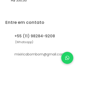
R$ 350,00
R$ 550,00
Entre em contato
+55 (11) 98284-9208
(Whatsapp)
mixiricabombom@gmail.com
Links Úteis