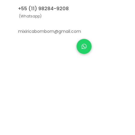
+55 (11) 98284-9208
(Whatsapp)
mixiricabombom@gmail.com
Links Úteis
Como funciona
Sobre nós
Depoimentos
Política de Privacidade e Cookies