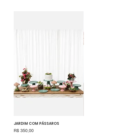
JARDIM COM PÁSSAROS
RAPOSINHA
Preço
Preço
R$ 350,00
R$ 550,00