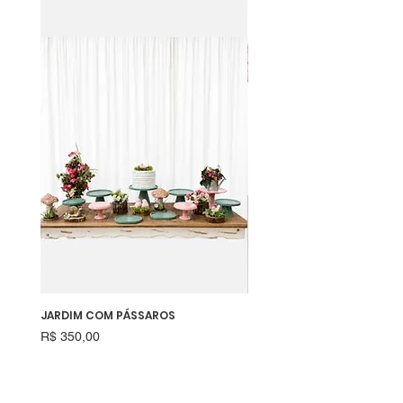
JARDIM COM PÁSSAROS
RAPOSINHA
Preço
Preço
R$ 350,00
R$ 550,00