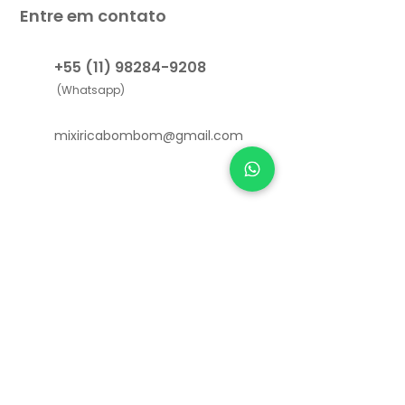
Entre em contato
+55 (11) 98284-9208
(Whatsapp)
mixiricabombom@gmail.com
Links Úteis
Como funciona
Sobre nós