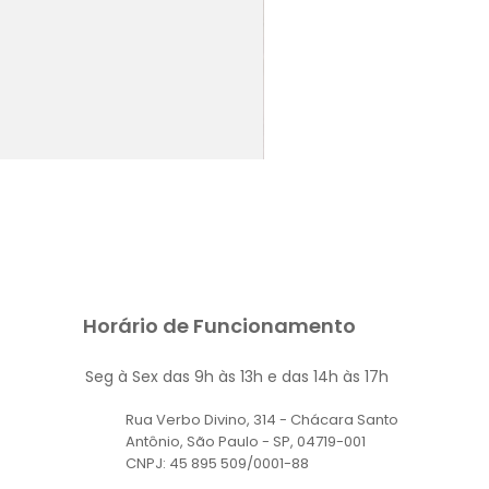
RAPOSINHA
Preço
R$ 550,00
Horário de Funcionamento
Seg à Sex das 9h às 13h e das 14h às 17h
Rua Verbo Divino, 314 - Chácara Santo
Antônio, São Paulo - SP, 04719-001
CNPJ: 45 895 509/0001-88