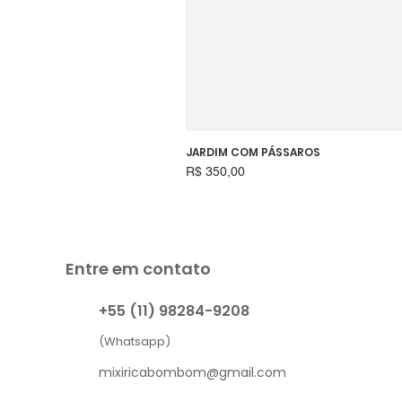
JARDIM COM PÁSSAROS
Preço
R$ 350,00
Entre em contato
+55 (11) 98284-9208
(Whatsapp)
mixiricabombom@gmail.com