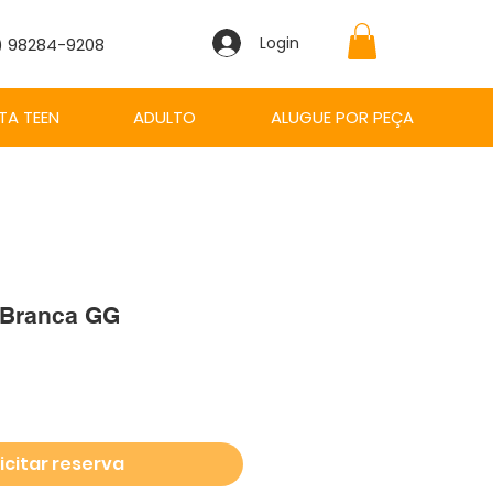
Login
1) 98284-9208
TA TEEN
ADULTO
ALUGUE POR PEÇA
a Branca GG
o
icitar reserva