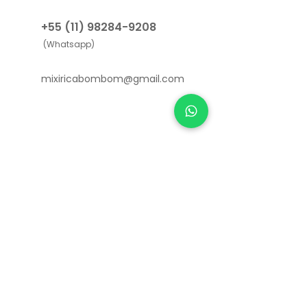
+55 (11) 98284-9208
(Whatsapp)
mixiricabombom@gmail.com
Links Úteis
Como funciona
Sobre nós
Depoimentos
Política de Privacidade e Cookies