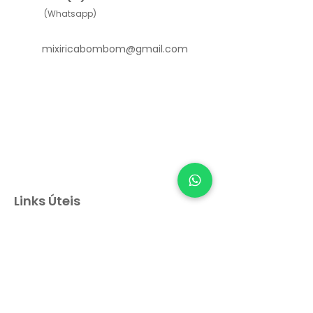
(Whatsapp)
mixiricabombom@gmail.com
Links Úteis
Como funciona
Sobre nós
Depoimentos
Política de Privacidade e Cookies