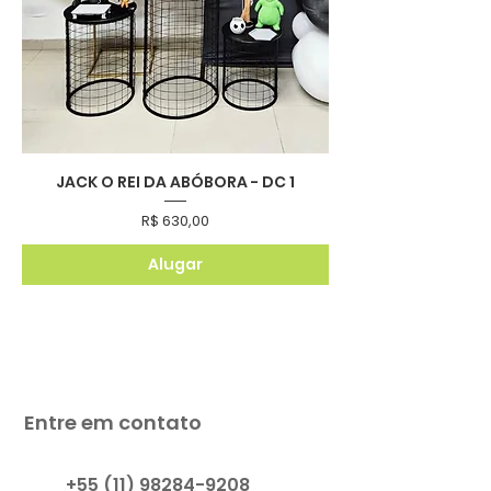
JACK O REI DA ABÓBORA - DC 1
Preço
R$ 630,00
Alugar
Entre em contato
+55 (11) 98284-9208