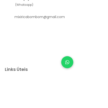
(Whatsapp)
mixiricabombom@gmail.com
Links Úteis
Como funciona
Sobre nós
Depoimentos
Política de Privacidade e Cookies